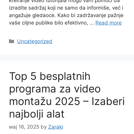
kreiranje video tutorijala mogu vam pomoći da
izradite sadržaj koji ne samo da informiše, već i
angažuje gledaoce. Kako bi zadržavanje pažnje
vaše ciljne publike bilo efektivno, …
Read more
Categories
Uncategorized
Top 5 besplatnih
programa za video
montažu 2025 – Izaberi
najbolji alat
мај 16, 2025
by
Zaraki