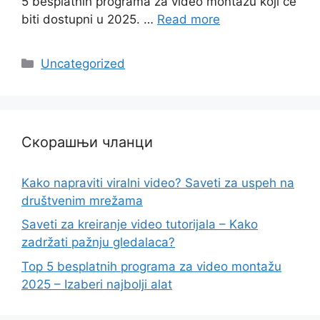
5 besplatnih programa za video montažu koji će
biti dostupni u 2025. …
Read more
Categories
Uncategorized
Скорашњи чланци
Kako napraviti viralni video? Saveti za uspeh na
društvenim mrežama
Saveti za kreiranje video tutorijala – Kako
zadržati pažnju gledalaca?
Top 5 besplatnih programa za video montažu
2025 – Izaberi najbolji alat