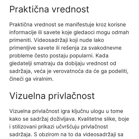
Praktična vrednost
Praktična vrednost se manifestuje kroz korisne
informacije ili savete koje gledaoci mogu odmah
primeniti. Videosadržaji koji nude lako
primenljive savete ili rešenja za svakodnevne
probleme često postaju popularni. Kada
gledatelji smatraju da dobijaju vrednost od
sadržaja, veća je verovatnoća da će ga podeliti,
čineći ga viralnim.
Vizuelna privlačnost
Vizuelna privlačnost igra ključnu ulogu u tome
kako se sadržaj doživljava. Kvalitetne slike, boje
i stilizovani prikazi učvršćuju privlačnost
sadržaja. S obzirom na to da videosadržaji sa