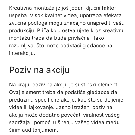
Kreativna montaža je još jedan ključni faktor
uspeha. Visok kvalitet videa, upotreba efekata i
zvučne podloge mogu značajno unaprediti vašu
produkciju. Priča koju ostvarujete kroz kreativnu
montažu treba da bude privlačna i lako
razumljiva, što može podstaći gledaoce na
interakciju.
Poziv na akciju
Na kraju, poziv na akciju je suštinski element.
Ovaj element treba da podstiče gledaoce da
preduzmu specifične akcije, kao što su deljenje
videa ili lajkovanje. Jasno izraženi poziv na
akciju može dodatno povećati viralnost vašeg
sadržaja i pomoći u širenju vašeg videa među
širim auditorijumom.