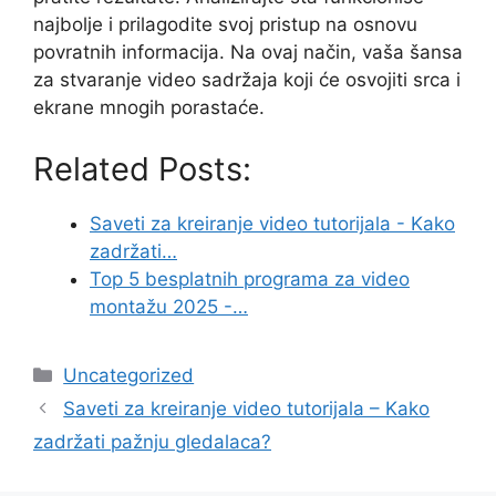
najbolje i prilagodite svoj pristup na osnovu
povratnih informacija. Na ovaj način, vaša šansa
za stvaranje video sadržaja koji će osvojiti srca i
ekrane mnogih porastaće.
Related Posts:
Saveti za kreiranje video tutorijala - Kako
zadržati…
Top 5 besplatnih programa za video
montažu 2025 -…
Categories
Uncategorized
Saveti za kreiranje video tutorijala – Kako
zadržati pažnju gledalaca?