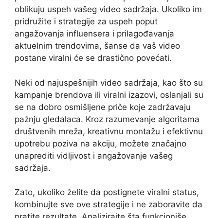
oblikuju uspeh vašeg video sadržaja. Ukoliko im
pridružite i strategije za uspeh poput
angažovanja influensera i prilagođavanja
aktuelnim trendovima, šanse da vaš video
postane viralni će se drastično povećati.
Neki od najuspešnijih video sadržaja, kao što su
kampanje brendova ili viralni izazovi, oslanjali su
se na dobro osmišljene priče koje zadržavaju
pažnju gledalaca. Kroz razumevanje algoritama
društvenih mreža, kreativnu montažu i efektivnu
upotrebu poziva na akciju, možete značajno
unaprediti vidljivost i angažovanje vašeg
sadržaja.
Zato, ukoliko želite da postignete viralni status,
kombinujte sve ove strategije i ne zaboravite da
pratite rezultate. Analizirajte šta funkcioniše