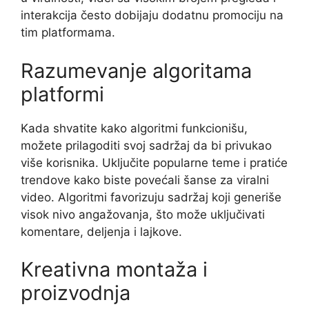
interakcija često dobijaju dodatnu promociju na
tim platformama.
Razumevanje algoritama
platformi
Kada shvatite kako algoritmi funkcionišu,
možete prilagoditi svoj sadržaj da bi privukao
više korisnika. Uključite popularne teme i pratiće
trendove kako biste povećali šanse za viralni
video. Algoritmi favorizuju sadržaj koji generiše
visok nivo angažovanja, što može uključivati
komentare, deljenja i lajkove.
Kreativna montaža i
proizvodnja