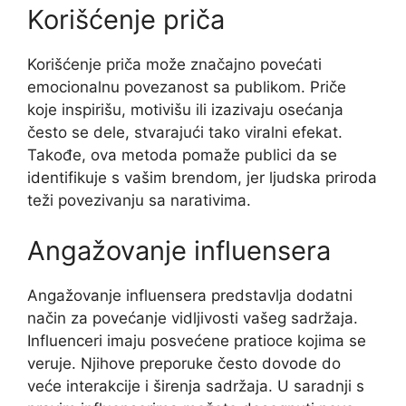
Korišćenje priča
Korišćenje priča može značajno povećati
emocionalnu povezanost sa publikom. Priče
koje inspirišu, motivišu ili izazivaju osećanja
često se dele, stvarajući tako viralni efekat.
Takođe, ova metoda pomaže publici da se
identifikuje s vašim brendom, jer ljudska priroda
teži povezivanju sa narativima.
Angažovanje influensera
Angažovanje influensera predstavlja dodatni
način za povećanje vidljivosti vašeg sadržaja.
Influenceri imaju posvećene pratioce kojima se
veruje. Njihove preporuke često dovode do
veće interakcije i širenja sadržaja. U saradnji s