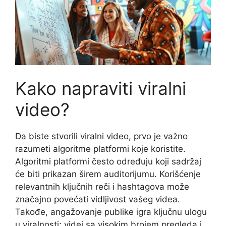
Kako napraviti viralni
video?
Da biste stvorili viralni video, prvo je važno
razumeti algoritme platformi koje koristite.
Algoritmi platformi često određuju koji sadržaj
će biti prikazan širem auditorijumu. Korišćenje
relevantnih ključnih reči i hashtagova može
značajno povećati vidljivost vašeg videa.
Takođe, angažovanje publike igra ključnu ulogu
u viralnosti; videi sa visokim brojem pregleda i