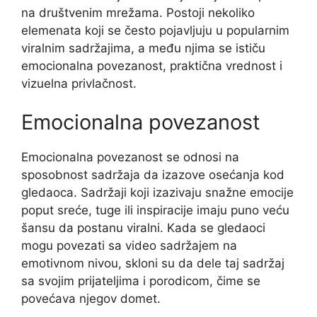
na društvenim mrežama. Postoji nekoliko
elemenata koji se često pojavljuju u popularnim
viralnim sadržajima, a među njima se ističu
emocionalna povezanost, praktična vrednost i
vizuelna privlačnost.
Emocionalna povezanost
Emocionalna povezanost se odnosi na
sposobnost sadržaja da izazove osećanja kod
gledaoca. Sadržaji koji izazivaju snažne emocije
poput sreće, tuge ili inspiracije imaju puno veću
šansu da postanu viralni. Kada se gledaoci
mogu povezati sa video sadržajem na
emotivnom nivou, skloni su da dele taj sadržaj
sa svojim prijateljima i porodicom, čime se
povećava njegov domet.