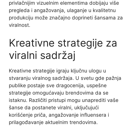
privlačnijim vizuelnim elementima dobijaju više
pregleda i angažovanja, ulaganje u kvalitetnu
produkciju može značajno doprineti šansama za
viralnost.
Kreativne strategije za
viralni sadržaj
Kreativne strategije igraju ključnu ulogu u
stvaranju viralnog sadržaja. U svetu gde pažnja
publike postaje sve dragocenija, uspešne
strategije omogućavaju brendovima da se
istaknu. Različiti pristupi mogu unaprediti vaše
šanse da postanete viralni, uključujući
korišćenje priča, angažovanje influensera i
prilagođavanje aktuelnim trendovima.