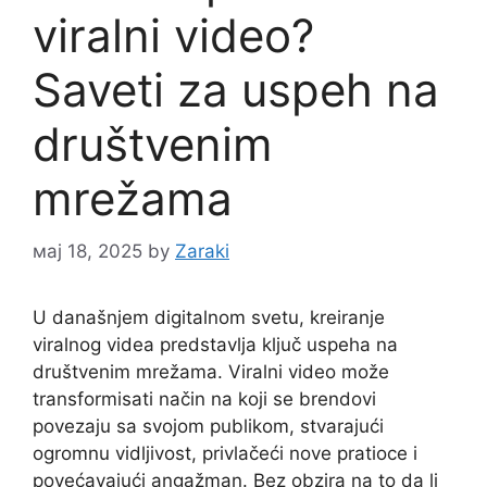
viralni video?
Saveti za uspeh na
društvenim
mrežama
мај 18, 2025
by
Zaraki
U današnjem digitalnom svetu, kreiranje
viralnog videa predstavlja ključ uspeha na
društvenim mrežama. Viralni video može
transformisati način na koji se brendovi
povezaju sa svojom publikom, stvarajući
ogromnu vidljivost, privlačeći nove pratioce i
povećavajući angažman. Bez obzira na to da li