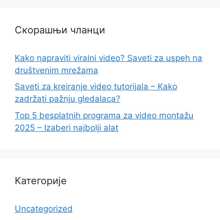
Скорашњи чланци
Kako napraviti viralni video? Saveti za uspeh na
društvenim mrežama
Saveti za kreiranje video tutorijala – Kako
zadržati pažnju gledalaca?
Top 5 besplatnih programa za video montažu
2025 – Izaberi najbolji alat
Категорије
Uncategorized