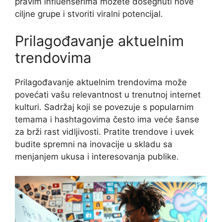
pravim influenserima možete dosegnuti nove
ciljne grupe i stvoriti viralni potencijal.
Prilagođavanje aktuelnim
trendovima
Prilagođavanje aktuelnim trendovima može
povećati vašu relevantnost u trenutnoj internet
kulturi. Sadržaj koji se povezuje s popularnim
temama i hashtagovima često ima veće šanse
za brži rast vidljivosti. Pratite trendove i uvek
budite spremni na inovacije u skladu sa
menjanjem ukusa i interesovanja publike.